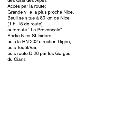
des Grandes Alpes
Accès par la route;
Grande ville la plus proche Nice.
Beuil se situe à 80 km de Nice
(1 h. 15 de route)
autoroute “ La Provençale”
Sortie Nice-St Isidore,
puis la RN 202 direction Digne,
puis Touët/Var,
puis route D 28 par les Gorges
du Cians
Transports
Jusqu'à Nice:
Par avion: Aéroport International de
Nice-Côte d'Azur,
Tél. : 0.820.423.333