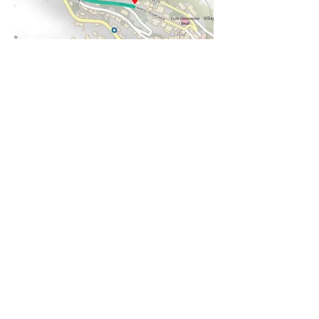
15, Bd Marcel Pourchier
06470 Beuil, France |
04 93 02 31 27
Nous contacter