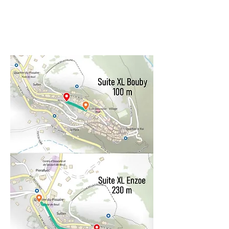
Par train: Gare SNCF Nice,
Tél. : 08.92.35.35.35